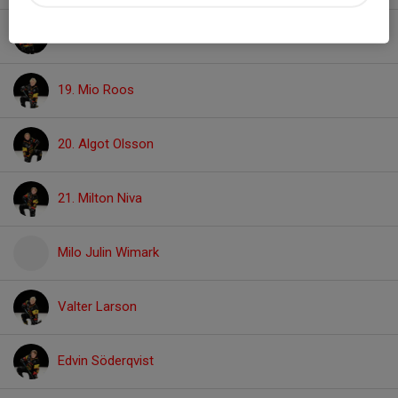
18. Melker Olsson
19. Mio Roos
20. Algot Olsson
21. Milton Niva
Milo Julin Wimark
Valter Larson
Edvin Söderqvist