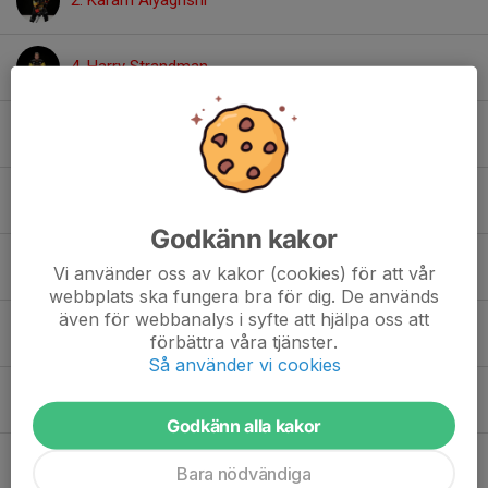
2. Karam Alyaghshi
4. Harry Strandman
8. Mille Hedman Söderlund
9. Buruk Biniam
Godkänn kakor
9. Isak Jäderström Roos
Vi använder oss av kakor (cookies) för att vår
webbplats ska fungera bra för dig. De används
även för webbanalys i syfte att hjälpa oss att
11. Siri Andersson
förbättra våra tjänster.
Så använder vi cookies
12. Per-Olof Eriksson
Godkänn alla kakor
14. Wilgot Fridh
Bara nödvändiga