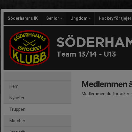
Söderhamns IK
Senior
Ungdom
Hockey för tjeje
SÖDERHAM
Team 13/14 - U13
Medlemmen är
Hem
Medlemmen du försöker nå
Nyheter
Truppen
Matcher