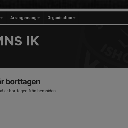
r
Arrangemang
Organisation
NS IK
 borttagen
 är borttagen från hemsidan.