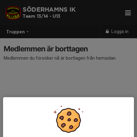
SÖDERHAMNS IK
Team 13/14 - U13
Logga in
Truppen
Medlemmen är borttagen
Medlemmen du försöker nå är borttagen från hemsidan.