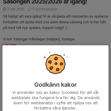
Säsongen 2025/2026 är igång!
3 okt 2025
0 kommentarer
Så härligt att vara igång! Vi är så glada att merparten av spelarna
fortsätter att spela med oss även denna säsong och vi har fyllt
på med två nya spelare, toppen roligt! :)
Vi kör träningar måndagar (helplan), tisdagar...
Läs mer
Säsongen är nu avslutad!
4 apr 2025
0 kommentarer
Godkänn kakor
Vi använder oss av kakor (cookies) för att vår
webbplats ska fungera bra för dig. De används
även för webbanalys i syfte att hjälpa oss att
förbättra våra tjänster.