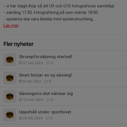
- vi har slagit ihop så att U9 och U10 fotograferas samtidigt
- samling 17.30, fotografering på isen startar 18.00
- spelarna ska vara klädda med spelarutrustning,...
Läs mer
Fler nyheter
Strumpförsäljning startad!
27 sep 2024
0
Snart börjar en ny säsong!
8 sep 2024
0
Säsongens slut närmar sig
13 mar 2024
0
Uppehåll under sportlovet
28 feb 2024
0