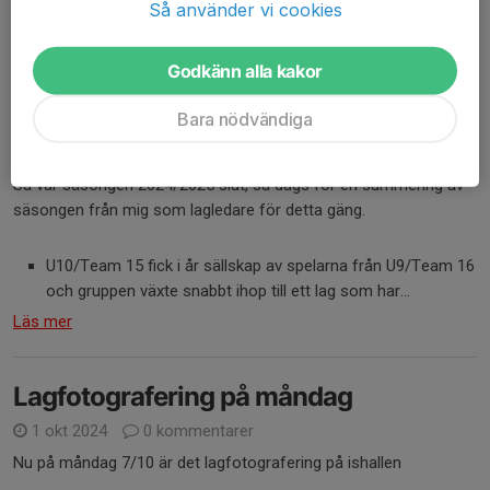
Så använder vi cookies
Godkänn alla kakor
Bara nödvändiga
Segervrål efter säsongens sista poolspelsmatch i Järvsö - den vinsten satt
extra fint!
Så var säsongen 2024/2025 slut, så dags för en summering av
säsongen från mig som lagledare för detta gäng.
U10/Team 15 fick i år sällskap av spelarna från U9/Team 16
och gruppen växte snabbt ihop till ett lag som har...
Läs mer
Lagfotografering på måndag
1 okt 2024
0 kommentarer
Nu på måndag 7/10 är det lagfotografering på ishallen