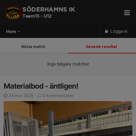
SÖDERHAMNS IK
Team15 - U12
Logga in
Hem
Nästa match
Senaste resultat
Inga tidigare matcher
Materialbod - äntligen!
24 nov 2025
0 kommentarer