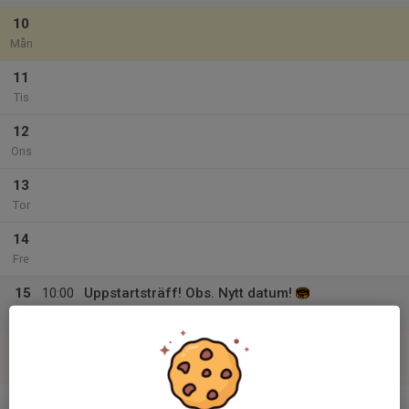
10
Mån
11
Tis
12
Ons
13
Tor
14
Fre
15
10:00
Uppstartsträff! Obs. Nytt datum!
16:00
Lör
Skärså
16
Sön
v.34