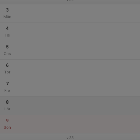
3
Mån
4
Tis
5
Ons
6
Tor
7
Fre
8
Lör
9
Sön
v.33