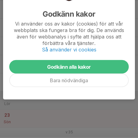
17
Godkänn kakor
Mån
Vi använder oss av kakor (cookies) för att vår
18
webbplats ska fungera bra för dig. De används
Tis
även för webbanalys i syfte att hjälpa oss att
19
förbättra våra tjänster.
Så använder vi cookies
Ons
20
Godkänn alla kakor
Tor
21
Bara nödvändiga
Fre
22
Lör
23
Sön
v.35