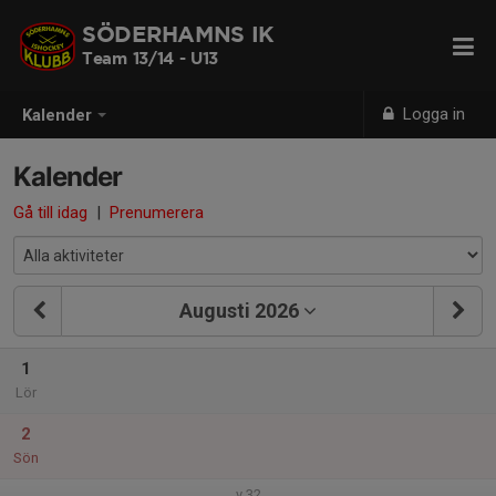
SÖDERHAMNS IK
Team 13/14 - U13
Logga in
Kalender
Kalender
Gå till idag
|
Prenumerera
Augusti 2026
1
Lör
2
Sön
v.32