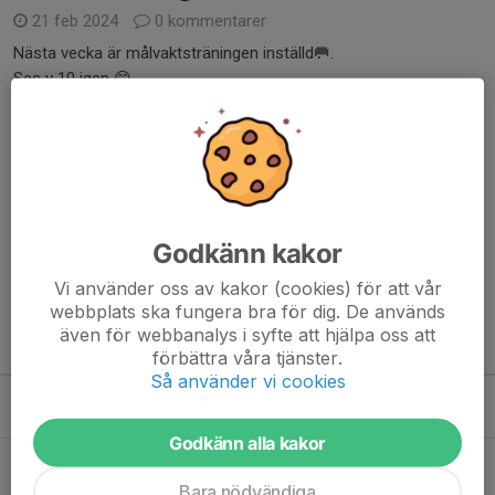
21 feb 2024
0 kommentarer
Nästa vecka är målvaktsträningen inställd🥅.
Ses v 10 igen 😊
Läs mer
Inställd träning
24 jan 2024
0 kommentarer
Dagens målvaktsträning är inställd.
Godkänn kakor
Läs mer
Vi använder oss av kakor (cookies) för att vår
webbplats ska fungera bra för dig. De används
även för webbanalys i syfte att hjälpa oss att
Kommande aktiviteter
förbättra våra tjänster.
Så använder vi cookies
Lör 15/8
Uppstartsträff! Obs. Nytt datum!
10:00-16:00
Skärså
Godkänn alla kakor
Hela kalendern
Bara nödvändiga