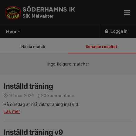
SÖDERHAMNS IK
SIK Målvakter
Logga in
Hem
Nästa match
Senaste resultat
Inga tidigare matcher
Inställd träning
10 mar 2024
0 kommentarer
På onsdag är målvaktsträning inställd.
Läs mer
Inställd träning v9