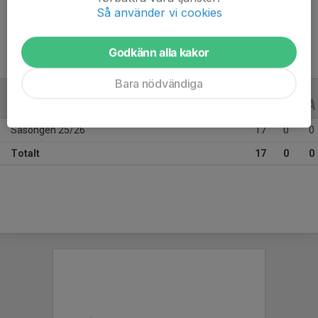
Ålder
12 år
Så använder vi cookies
Godkänn alla kakor
Bara nödvändiga
ALLA SERIER
ALLA ÅR
Säsongen 25/26
17
0
0
Totalt
17
0
0