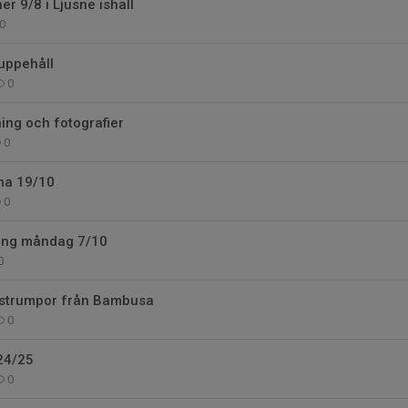
r 9/8 i Ljusne ishall
0
uppehåll
0
ing och fotografier
0
ma 19/10
0
ing måndag 7/10
0
v strumpor från Bambusa
0
24/25
0