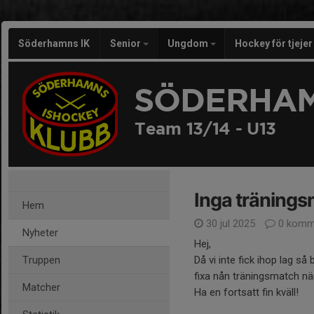
Söderhamns IK
Senior
Ungdom
Hockey för tjeje
SÖDERHAM
Team 13/14 - U13
Inga träning
Hem
30 jul 2025
0 komm
Nyheter
Hej,
Truppen
Då vi inte fick ihop lag så
fixa nån träningsmatch när
Matcher
Ha en fortsatt fin kväll!