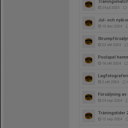
Träningsmatche
24 jul 2025
Jul- och nyårs
13 dec 2024
Strumpförsäljn
22 okt 2024
Poolspel hem
16 okt 2024
Lagfotografer
2 okt 2024
Försäljning a
24 sep 2024
Träningstider 
12 sep 2024