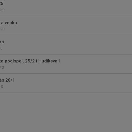
25
0
ta vecka
0
rs
0
a poolspel, 25/2 i Hudiksvall
0
äs 28/1
0