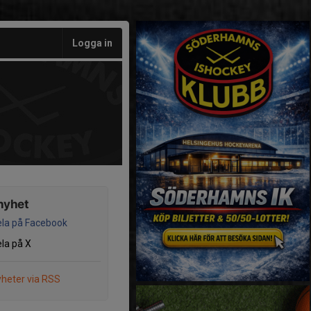
Logga in
nyhet
la på Facebook
la på X
heter via RSS