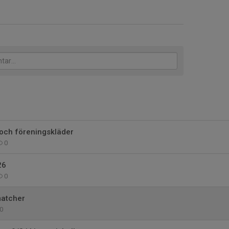
 och föreningskläder
0
26
0
matcher
0