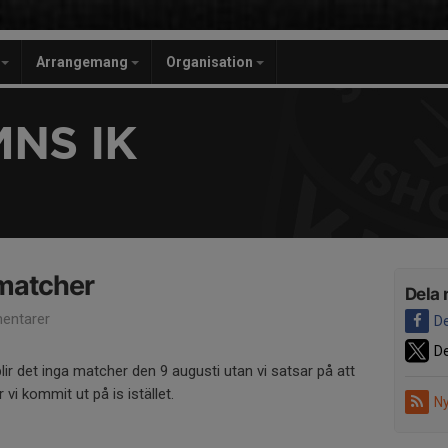
r
Arrangemang
Organisation
NS IK
smatcher
Dela 
entarer
De
De
 blir det inga matcher den 9 augusti utan vi satsar på att
 vi kommit ut på is istället.
Ny