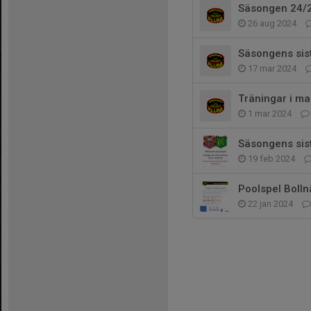
Säsongen 24/
26 aug 2024
Säsongens sis
17 mar 2024
Träningar i ma
1 mar 2024
Säsongens sist
19 feb 2024
Poolspel Bolln
22 jan 2024