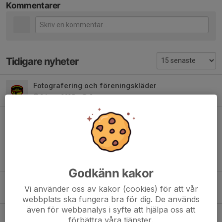
Kommentarer
Tidigare nyheter
Fotografering och föreningskläder
24 sep 2025
0
Säsongen 25/26
27 aug 2025
0
Inga träningsmatcher
30 jul 2025
0
Godkänn kakor
Träningsmatcher 9/8 i Ljusne ishall
Vi använder oss av kakor (cookies) för att vår
24 jul 2025
0
webbplats ska fungera bra för dig. De används
även för webbanalys i syfte att hjälpa oss att
Jul- och nyårsuppehåll
förbättra våra tjänster.