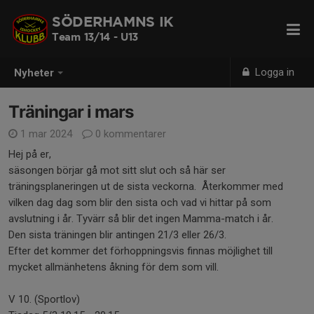
SÖDERHAMNS IK
Team 13/14 - U13
Logga in
Nyheter
Träningar i mars
1 mar 2024
0 kommentarer
Hej på er,
säsongen börjar gå mot sitt slut och så här ser
träningsplaneringen ut de sista veckorna. Återkommer med
vilken dag dag som blir den sista och vad vi hittar på som
avslutning i år. Tyvärr så blir det ingen Mamma-match i år.
Den sista träningen blir antingen 21/3 eller 26/3.
Efter det kommer det förhoppningsvis finnas möjlighet till
mycket allmänhetens åkning för dem som vill.
V 10. (Sportlov)