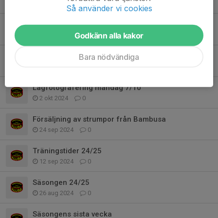
13 dec 2024
0
Så använder vi cookies
Strumpförsäljning och fotografier
Godkänn alla kakor
22 okt 2024
0
Poolspel hemma 19/10
Bara nödvändiga
16 okt 2024
0
Lagfotografering måndag 7/10
2 okt 2024
0
Försäljning av strumpor från Bambusa
24 sep 2024
0
Träningstider 24/25
12 sep 2024
0
Säsongen 24/25
26 aug 2024
0
Säsongens sista vecka