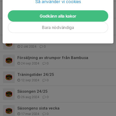
Så använder vi cookies
Strumpförsäljning och fotografier
22 okt 2024
0
Godkänn alla kakor
Poolspel hemma 19/10
Bara nödvändiga
16 okt 2024
0
Lagfotografering måndag 7/10
2 okt 2024
0
Försäljning av strumpor från Bambusa
24 sep 2024
0
Träningstider 24/25
12 sep 2024
0
Säsongen 24/25
26 aug 2024
0
Säsongens sista vecka
17 mar 2024
0