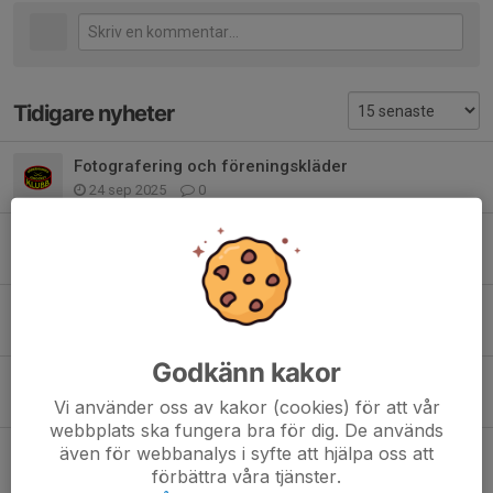
Tidigare nyheter
Fotografering och föreningskläder
24 sep 2025
0
Säsongen 25/26
27 aug 2025
0
Inga träningsmatcher
30 jul 2025
0
Godkänn kakor
Träningsmatcher 9/8 i Ljusne ishall
Vi använder oss av kakor (cookies) för att vår
24 jul 2025
0
webbplats ska fungera bra för dig. De används
även för webbanalys i syfte att hjälpa oss att
Jul- och nyårsuppehåll
förbättra våra tjänster.
13 dec 2024
0