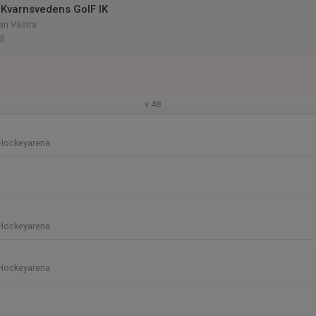
Kvarnsvedens GoIF IK
n Västra
ll
v.48
Hockeyarena
Hockeyarena
Hockeyarena