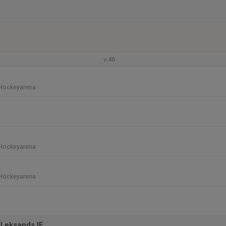
v.46
Hockeyarena
Hockeyarena
Hockeyarena
Leksands IF