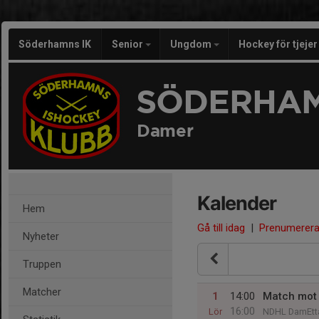
Söderhamns IK
Senior
Ungdom
Hockey för tjeje
SÖDERHAM
Damer
Kalender
Hem
Gå till idag
|
Prenumerer
Nyheter
Truppen
Matcher
1
14:00
Match mot
16:00
Lör
NDHL DamEtta