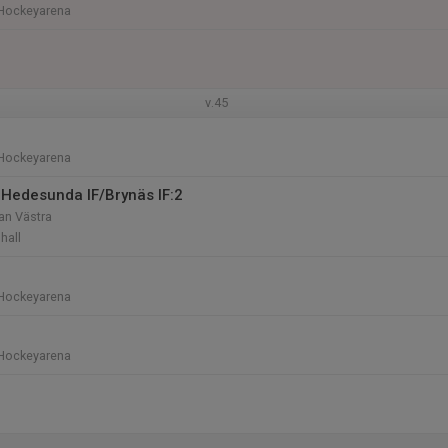
Hockeyarena
v.45
Hockeyarena
Hedesunda IF/Brynäs IF:2
n Västra
hall
Hockeyarena
Hockeyarena