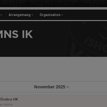
r
Arrangemang
Organisation
NS IK
a
November 2025
 Örebro HK
n Västra