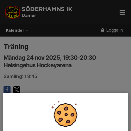
SÖDERHAMNS IK
Damer
Logga in
Kalender
Träning
Måndag 24 nov 2025, 19:30-20:30
Helsingehus Hockeyarena
Samling: 18:45