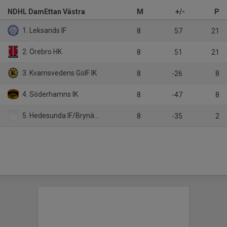
NDHL DamEttan Västra
M
+/-
P
1. Leksands IF
8
57
21
2. Örebro HK
8
51
21
3. Kvarnsvedens GoIF IK
8
-26
8
4. Söderhamns IK
8
-47
8
5. Hedesunda IF/Brynäs IF:2
8
-35
2