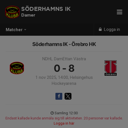
SÖDERHAMNS IK
Damer
Logga in
Matcher
Söderhamns IK - Örebro HK
NDHL DamEttan Västra
0 - 8
1 nov 2025, 14:00, Helsingehus
Hockeyarena
Samling 12:00
Endast kallade kunde anmäla sig till aktiviteten. 20 personer var kallade.
Logga in här