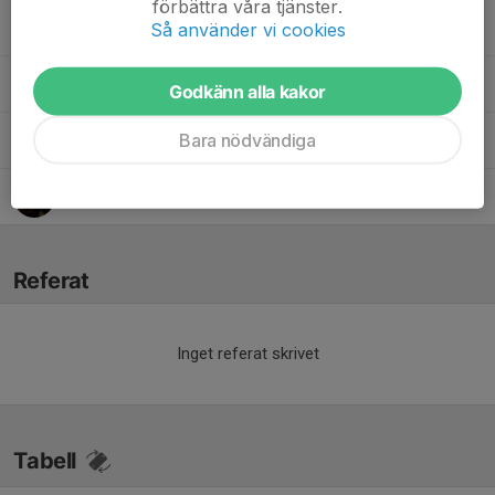
förbättra våra tjänster.
Daniel Brolin
Huvudtränare
Så använder vi cookies
Fredrik Olsson
Materialare
Godkänn alla kakor
Bara nödvändiga
Sonny Svärd
Målvaktstränare
Ulrika Mattsson
Lagledare
Referat
Inget referat skrivet
Tabell