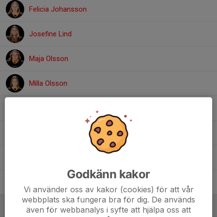
Felicia Johansson
Josefine Lind
Maja Olsson
Milla Olsson
Ottilia Wigert
Sara Åkerlund
Wilma Johansson
2
Godkänn kakor
Zaga Dagh-Edvardsson
Vi använder oss av kakor (cookies) för att vår
webbplats ska fungera bra för dig. De används
Ledare
även för webbanalys i syfte att hjälpa oss att