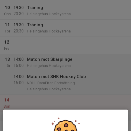
10
19:30
Träning
20:30
Ons
Helsingehus Hockeyarena
11
19:30
Träning
20:30
Tor
Helsingehus Hockeyarena
12
Fre
13
14:00
Match mot Skärplinge
16:00
Lör
Helsingehus Hockeyarena
14:00
Match mot SHK Hockey Club
16:00
NDHL DamEttan Fortsättning
Helsingehus Hockeyarena
14
Sön
v.51
15
19:30
Träning