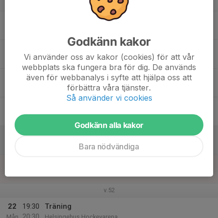
20:30
Mån
Helsingehus Hockeyarena
16
Tis
Godkänn kakor
17
19:30
Träning
Vi använder oss av kakor (cookies) för att vår
20:30
Ons
Helsingehus Hockeyarena
webbplats ska fungera bra för dig. De används
även för webbanalys i syfte att hjälpa oss att
18
19:30
Träning
förbättra våra tjänster.
20:30
Tor
Helsingehus Hockeyarena
Så använder vi cookies
19
Fre
Godkänn alla kakor
20
Bara nödvändiga
Lör
21
Sön
v.52
22
19:30
Träning
20:30
Mån
Helsingehus Hockeyarena