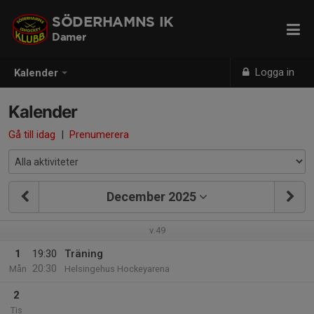
SÖDERHAMNS IK
Damer
Logga in
Kalender
Kalender
Gå till idag
|
Prenumerera
December 2025
v.49
1
19:30
Träning
20:30
Mån
Helsingehus Hockeyarena
2
Tis