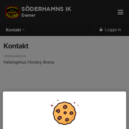
SÖDERHAMNS IK
Damer
Logga in
Kontakt
Kontakt
HEMMAARENA
Helsingehus Hockey Arena