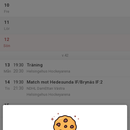
10
Fre
11
Lör
12
Sön
v.42
13
19:30
Träning
20:30
Mån
Helsingehus Hockeyarena
14
19:30
Match mot Hedesunda IF/Brynäs IF:2
21:30
Tis
NDHL DamEttan Västra
Helsingehus Hockeyarena
15
Ons
16
19:30
Träning
20:30
Tor
Helsingehus Hockeyarena