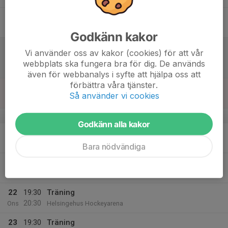
17
Fre
Godkänn kakor
18
12:00
Match mot Leksands IF
Vi använder oss av kakor (cookies) för att vår
14:00
Lör
NDHL DamEttan Västra
webbplats ska fungera bra för dig. De används
Clas Ohlson Foundation Arena
även för webbanalys i syfte att hjälpa oss att
förbättra våra tjänster.
19
Så använder vi cookies
Sön
v.43
Godkänn alla kakor
20
19:30
Träning
20:30
Mån
Helsingehus Hockeyarena
Bara nödvändiga
21
Tis
22
19:30
Träning
20:30
Ons
Helsingehus Hockeyarena
23
19:30
Träning