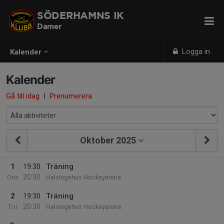
SÖDERHAMNS IK
Damer
Logga in
Kalender
Kalender
Gå till idag
|
Prenumerera
Oktober 2025
1
19:30
Träning
20:30
Ons
Helsingehus Hockeyarena
2
19:30
Träning
20:30
Tor
Helsingehus Hockeyarena