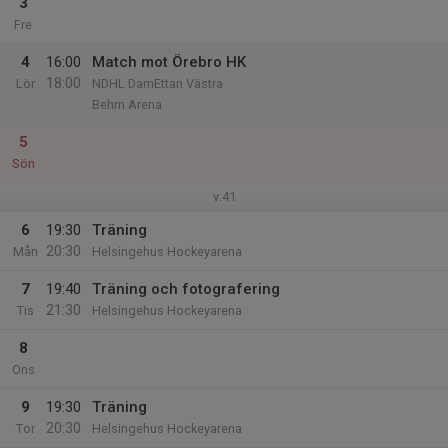
3
Fre
4
16:00
Match mot Örebro HK
18:00
Lör
NDHL DamEttan Västra
Behrn Arena
5
Sön
v.41
6
19:30
Träning
20:30
Mån
Helsingehus Hockeyarena
7
19:40
Träning och fotografering
21:30
Tis
Helsingehus Hockeyarena
8
Ons
9
19:30
Träning
20:30
Tor
Helsingehus Hockeyarena