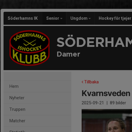
Söderhamns IK
Senior
Ungdom
Hockey för tjeje
SÖDERHAM
Damer
Tillbaka
Hem
Kvarnsveden
Nyheter
2025-09-21
|
89 bilder
Truppen
Matcher