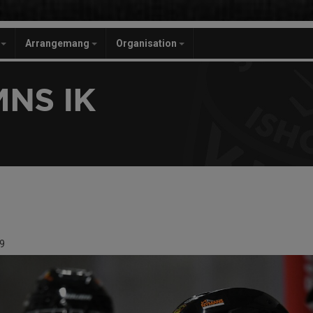
r
Arrangemang
Organisation
NS IK
9