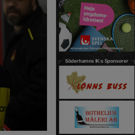
Söderhamns IK:s Sponsorer