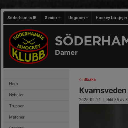
Söderhamns IK
Senior
Ungdom
Hockey för tjeje
SÖDERHAM
Damer
Tillbaka
Hem
Kvarnsveden
Nyheter
2025-09-21
|
Bild
85
av 8
Truppen
Matcher