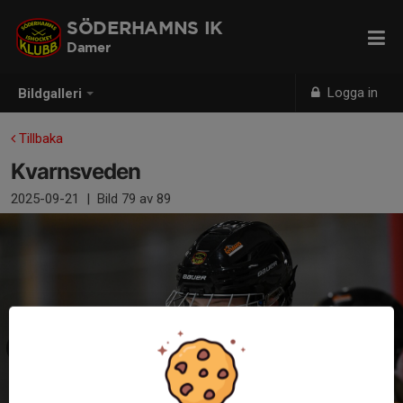
SÖDERHAMNS IK
Damer
Logga in
Bildgalleri
Tillbaka
Kvarnsveden
2025-09-21
|
Bild
79
av 89