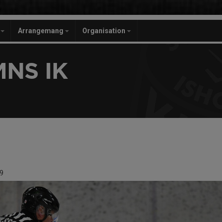
r
Arrangemang
Organisation
NS IK
9