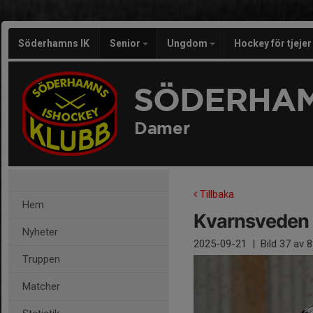
Söderhamns IK
Senior
Ungdom
Hockey för tjeje
SÖDERHAM
Damer
Tillbaka
Hem
Kvarnsveden
Nyheter
2025-09-21
|
Bild
37
av 8
Truppen
Matcher