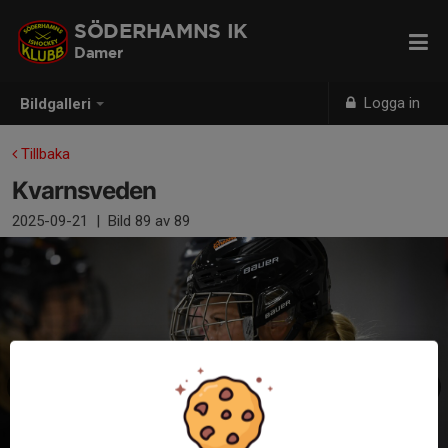
SÖDERHAMNS IK
Damer
Logga in
Bildgalleri
Tillbaka
Kvarnsveden
2025-09-21
|
Bild
89
av 89