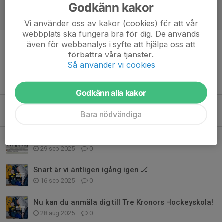
Godkänn kakor
Dags för årets sista träning på lördag! 🏒🎅🏼
14 dec 2025
0
Vi använder oss av kakor (cookies) för att vår
webbplats ska fungera bra för dig. De används
Mulle meck cup 23/11 född -19-21
även för webbanalys i syfte att hjälpa oss att
18 nov 2025
0
förbättra våra tjänster.
Så använder vi cookies
Info Huge 23/11 födda -18
17 nov 2025
0
Godkänn alla kakor
Info inför Poolspel Hudik 16/11
Bara nödvändiga
11 nov 2025
0
Dags för fotografering 7/10
29 sep 2025
0
Snart är vi äntligen igång igen 🏒
16 sep 2025
0
Nu kan du anmäla dig till Tre Kronors Hockeyskola!
28 aug 2025
0