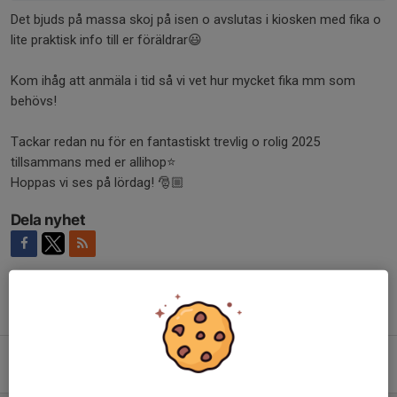
Det bjuds på massa skoj på isen o avslutas i kiosken med fika o
lite praktisk info till er föräldrar😃
Kom ihåg att anmäla i tid så vi vet hur mycket fika mm som
behövs!
Tackar redan nu för en fantastiskt trevlig o rolig 2025
tillsammans med er allihop⭐️
Hoppas vi ses på lördag! 🎅🏼
Dela nyhet
Tidigare nyheter
Matchernas match 21/3!
15 mar, 16:36
0