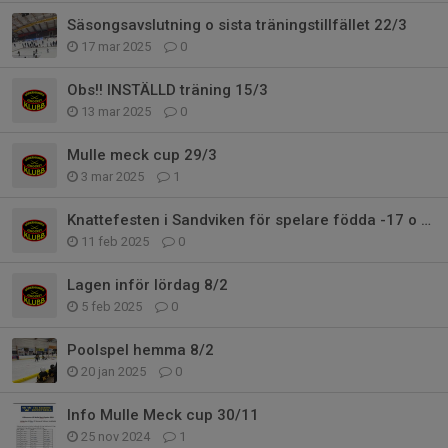
Säsongsavslutning o sista träningstillfället 22/3
17 mar 2025
0
Obs!! INSTÄLLD träning 15/3
13 mar 2025
0
Mulle meck cup 29/3
3 mar 2025
1
Knattefesten i Sandviken för spelare födda -17 o -18
11 feb 2025
0
Lagen inför lördag 8/2
5 feb 2025
0
Poolspel hemma 8/2
20 jan 2025
0
Info Mulle Meck cup 30/11
25 nov 2024
1