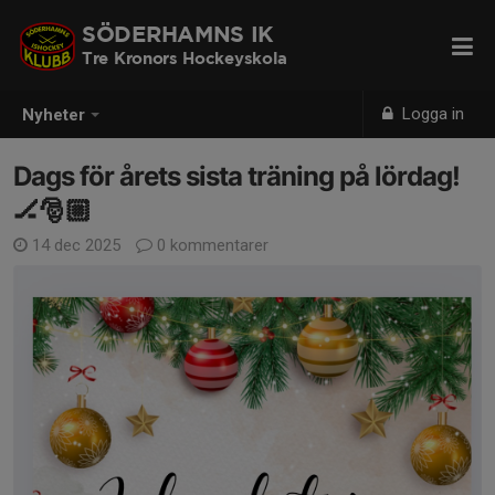
SÖDERHAMNS IK
Tre Kronors Hockeyskola
Logga in
Nyheter
Dags för årets sista träning på lördag!
🏒🎅🏼
14 dec 2025
0 kommentarer