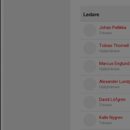
Ledare
Johan Pellikka
Tränare
Tobias Thornell
Hjälptränare
Marcus Englund
Hjälptränare
Alexander Lund
Hjälptränare
David Löfgren
Tränare
Kalle Nygren
Tränare