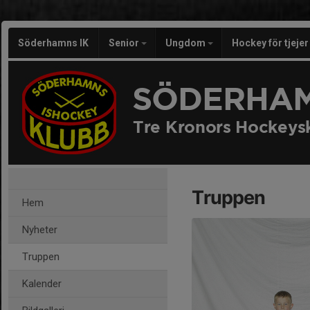
Söderhamns IK
Senior
Ungdom
Hockey för tjeje
SÖDERHAM
Tre Kronors Hockeys
Truppen
Hem
Nyheter
Truppen
Kalender