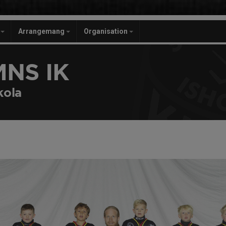
r
Arrangemang
Organisation
NS IK
kola