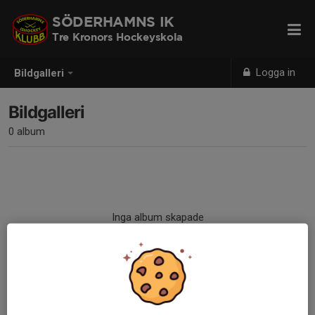
SÖDERHAMNS IK
Tre Kronors Hockeyskola
Logga in
Bildgalleri
Bildgalleri
0 album
Inga album skapade