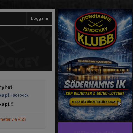
Logga in
nyhet
la på Facebook
la på X
heter via RSS