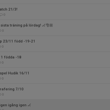
tch 21/3!
0
sista träning på lördag! 🏒🎅🏼
0
p 23/11 född -19-21
0
11 födda -18
0
lspel Hudik 16/11
0
rafering 7/10
0
ligen igång igen 🏒