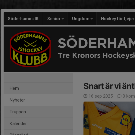
Söderhamns IK
Senior
Ungdom
Hockey för tjeje
SÖDERHAM
Tre Kronors Hockeys
Snart är vi än
Hem
16 sep 2025
0 kom
Nyheter
Truppen
Kalender