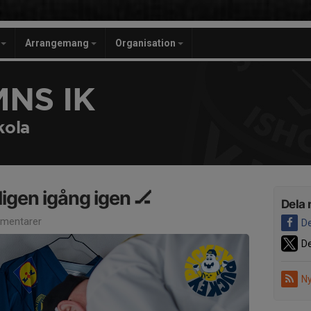
r
Arrangemang
Organisation
NS IK
kola
tligen igång igen 🏒
Dela 
mentarer
De
De
Ny