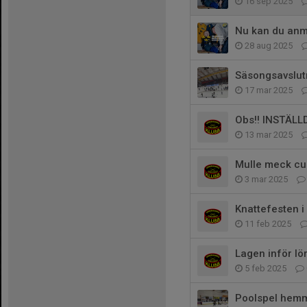
16 sep 2025
Nu kan du anmä
28 aug 2025
Säsongsavslutni
17 mar 2025
Obs!! INSTÄLLD
13 mar 2025
Mulle meck cu
3 mar 2025
Knattefesten i
11 feb 2025
Lagen inför lö
5 feb 2025
Poolspel hem