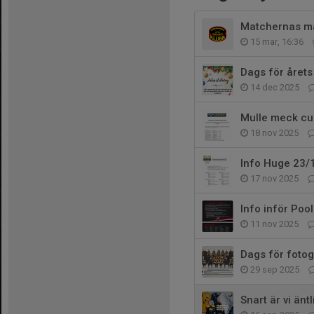
Matchernas ma
15 mar, 16:36
Dags för årets 
14 dec 2025
Mulle meck cu
18 nov 2025
Info Huge 23/
17 nov 2025
Info inför Poo
11 nov 2025
Dags för fotog
29 sep 2025
Snart är vi änt