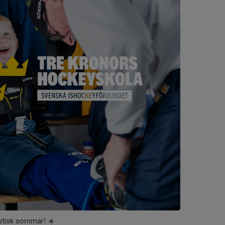
astisk sommar! ☀️