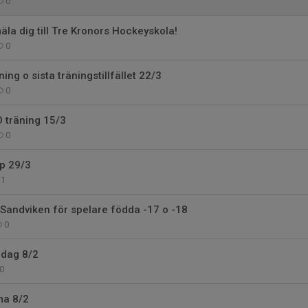
0
la dig till Tre Kronors Hockeyskola!
0
ng o sista träningstillfället 22/3
0
 träning 15/3
0
p 29/3
1
 Sandviken för spelare födda -17 o -18
0
rdag 8/2
0
ma 8/2