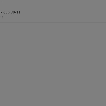
0
ck cup 30/11
1