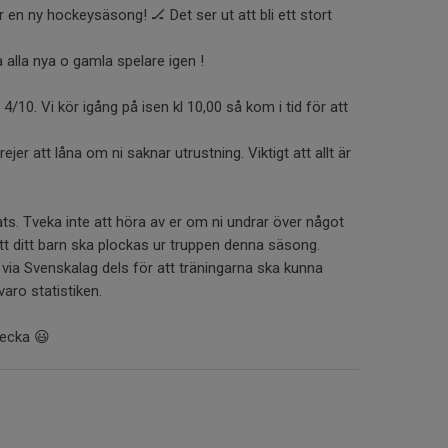
r en ny hockeysäsong! 🏒 Det ser ut att bli ett stort
a alla nya o gamla spelare igen !
4/10. Vi kör igång på isen kl 10,00 så kom i tid för att
rejer att låna om ni saknar utrustning. Viktigt att allt är
ts. Tveka inte att höra av er om ni undrar över något
att ditt barn ska plockas ur truppen denna säsong.
 via Svenskalag dels för att träningarna ska kunna
varo statistiken.
vecka 😃