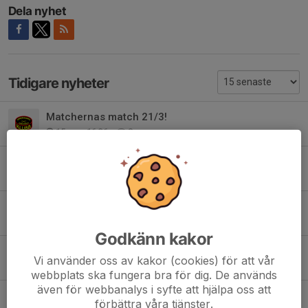
Dela nyhet
Tidigare nyheter
Matchernas match 21/3!
15 mar, 16:36
0
Dags för årets sista träning på lördag! 🏒🎅🏼
14 dec 2025
0
Mulle meck cup 23/11 född -19-21
18 nov 2025
0
Godkänn kakor
Info Huge 23/11 födda -18
Vi använder oss av kakor (cookies) för att vår
17 nov 2025
0
webbplats ska fungera bra för dig. De används
även för webbanalys i syfte att hjälpa oss att
Info inför Poolspel Hudik 16/11
förbättra våra tjänster.