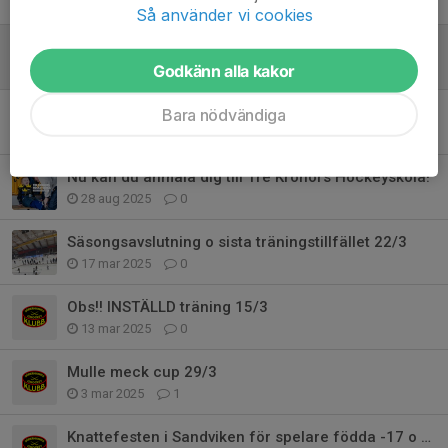
11 nov 2025
0
Så använder vi cookies
Dags för fotografering 7/10
29 sep 2025
0
Godkänn alla kakor
Snart är vi äntligen igång igen 🏒
Bara nödvändiga
16 sep 2025
0
Nu kan du anmäla dig till Tre Kronors Hockeyskola!
28 aug 2025
0
Säsongsavslutning o sista träningstillfället 22/3
17 mar 2025
0
Obs!! INSTÄLLD träning 15/3
13 mar 2025
0
Mulle meck cup 29/3
3 mar 2025
1
Knattefesten i Sandviken för spelare födda -17 o -18