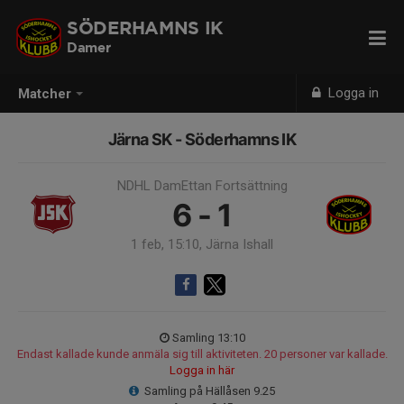
SÖDERHAMNS IK
Damer
Logga in
Matcher
Järna SK - Söderhamns IK
NDHL DamEttan Fortsättning
6 - 1
1 feb, 15:10, Järna Ishall
Samling 13:10
Endast kallade kunde anmäla sig till aktiviteten. 20 personer var kallade.
Logga in här
Samling på Hällåsen 9.25