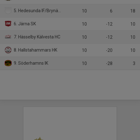
5. Hedesunda IF/Brynäs IF 2
10
6
18
6. Järna SK
10
-12
10
7. Hässelby Kälvesta HC
10
-12
10
8. Hallstahammars HK
10
-20
10
9. Söderhamns IK
10
-28
3