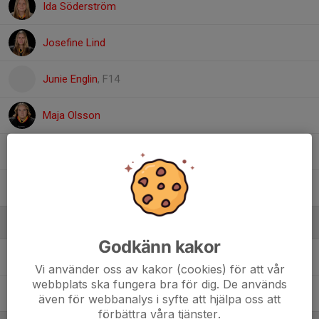
Ida Söderström
Josefine Lind
Junie Englin
, F14
Maja Olsson
Milla Olsson
Ottilia Wigert
Ledare
Godkänn kakor
Fredrik Olsson
Materialare
Vi använder oss av kakor (cookies) för att vår
webbplats ska fungera bra för dig. De används
Ulrika Mattsson
Lagledare
även för webbanalys i syfte att hjälpa oss att
förbättra våra tjänster.