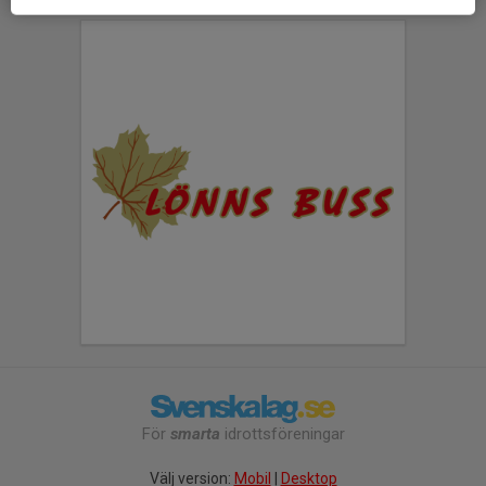
För
smarta
idrottsföreningar
Välj version:
Mobil
|
Desktop