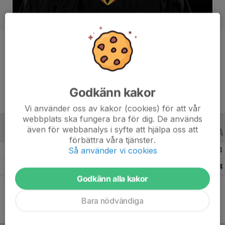
Position
-
Ålder
32 år
Godkänn kakor
Vi använder oss av kakor (cookies) för att vår
webbplats ska fungera bra för dig. De används
även för webbanalys i syfte att hjälpa oss att
ALLA SERIER
ALLA ÅR
förbättra våra tjänster.
Så använder vi cookies
Säsongen 25/26
19
3
4
Totalt
19
3
4
Godkänn alla kakor
Bara nödvändiga