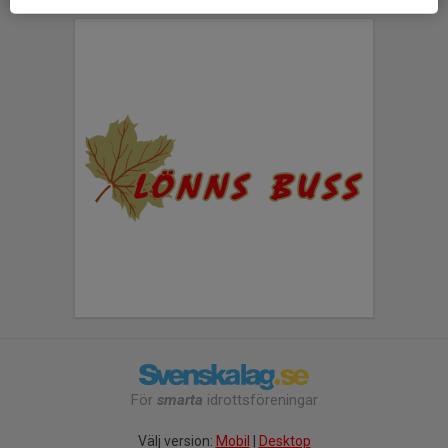
För
smarta
idrottsföreningar
Välj version:
Mobil
|
Desktop