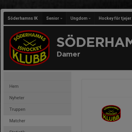
Söderhamns IK
Senior
Ungdom
Hockey för tjeje
SÖDERHAM
Damer
Hem
Nyheter
Truppen
Matcher