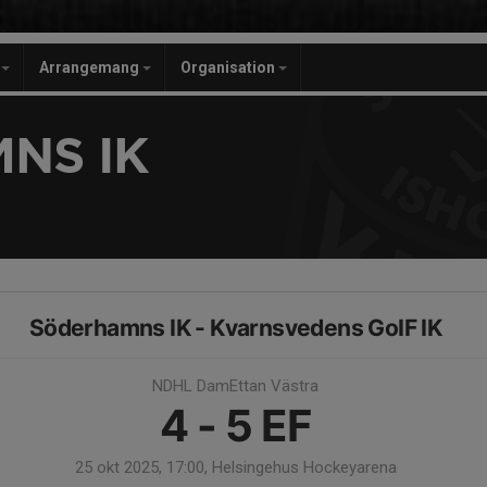
r
Arrangemang
Organisation
NS IK
Söderhamns IK - Kvarnsvedens GoIF IK
NDHL DamEttan Västra
4 - 5
EF
25 okt 2025, 17:00, Helsingehus Hockeyarena