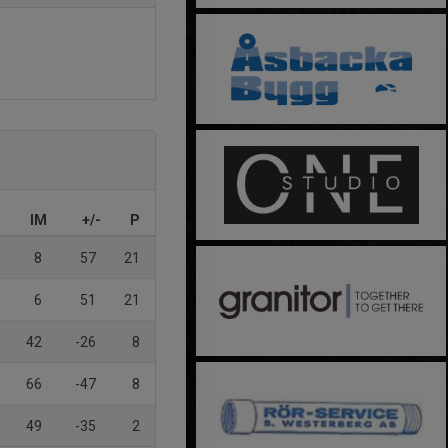
IM
+/-
P
8
57
21
6
51
21
42
-26
8
66
-47
8
49
-35
2