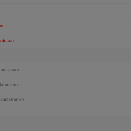
on
ardsson
udtränare
aterialare
vaktstränare