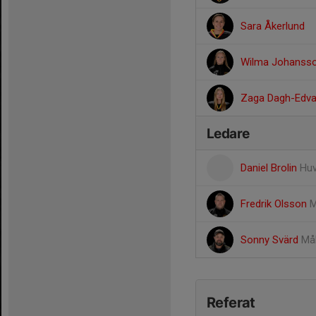
Sara Åkerlund
Wilma Johanss
Zaga Dagh-Edv
Ledare
Daniel Brolin
Huv
Fredrik Olsson
M
Sonny Svärd
Mål
Referat