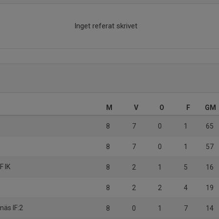
Inget referat skrivet
M
V
O
F
GM
8
7
0
1
65
8
7
0
1
57
F IK
8
2
1
5
16
8
2
2
4
19
näs IF:2
8
0
1
7
14