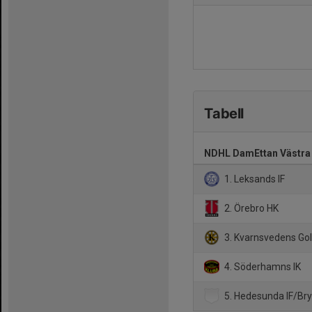
Tabell
NDHL DamEttan Västra
1. Leksands IF
2. Örebro HK
3. Kvarnsvedens GoI
4. Söderhamns IK
5. Hedesunda IF/Bry