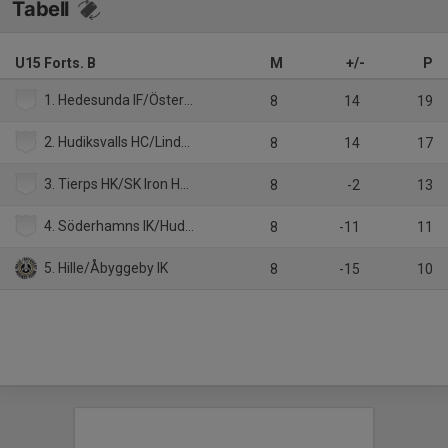
Tabell
U15 Forts. B
M
+/-
P
1. Hedesunda IF/Östervåla IF
8
14
19
2. Hudiksvalls HC/Lindefallets SK
8
14
17
3. Tierps HK/SK Iron Hockey
8
-2
13
4. Söderhamns IK/Hudiksvalls HC/Järvsö IK
8
-11
11
5. Hille/Åbyggeby IK
8
-15
10