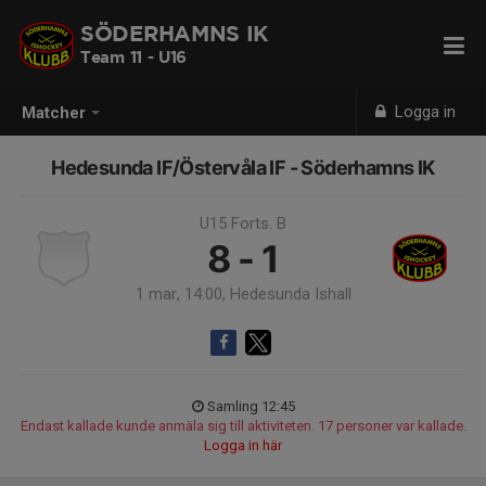
SÖDERHAMNS IK
Team 11 - U16
Logga in
Matcher
Hedesunda IF/Östervåla IF - Söderhamns IK
U15 Forts. B
8 - 1
1 mar, 14:00, Hedesunda Ishall
Samling 12:45
Endast kallade kunde anmäla sig till aktiviteten. 17 personer var kallade.
Logga in här