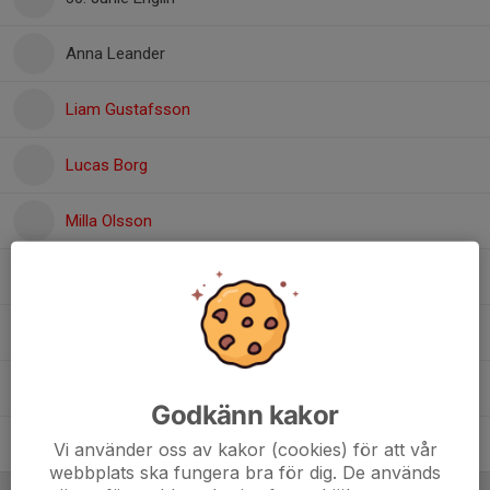
Anna Leander
Liam Gustafsson
Lucas Borg
Milla Olsson
Mio Olsson
Olle Jervström
Simon Olsson Fockström
Godkänn kakor
Wille Hedman
Vi använder oss av kakor (cookies) för att vår
webbplats ska fungera bra för dig. De används