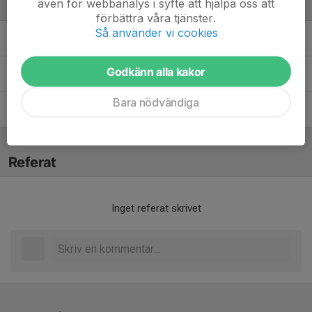
även för webbanalys i syfte att hjälpa oss att
Ledare
förbättra våra tjänster.
Så använder vi cookies
Micke Skoglund
Tränare
Godkänn alla kakor
Robert Karlsson
Materialare
Bara nödvändiga
Victoria Karlsson
Lagledare
Referat
Inget referat skrivet