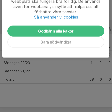
webbplats ska fungera bra för dig. De används
även för webbanalys i syfte att hjälpa oss att
förbättra våra tjänster.
Så använder vi cookies
ALLA SERIER
ALLA ÅR
Godkänn alla kakor
Säsongen 25/26
17
0
0
Bara nödvändiga
Säsongen 24/25
20
0
0
Säsongen 23/24
17
0
0
Säsongen 22/23
1
0
0
Säsongen 21/22
3
0
0
Totalt
58
0
0