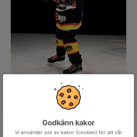
Godkänn kakor
Position
Forward
Ålder
14 år
Vi använder oss av kakor (cookies) för att vår