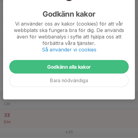
17
Godkänn kakor
Mån
Vi använder oss av kakor (cookies) för att vår
18
webbplats ska fungera bra för dig. De används
Tis
även för webbanalys i syfte att hjälpa oss att
19
förbättra våra tjänster.
Så använder vi cookies
Ons
20
Godkänn alla kakor
Tor
21
Bara nödvändiga
Fre
22
Lör
23
Sön
v.35