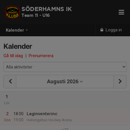
SÖDERHAMNS IK
Team 11 - U16
Logga in
Kalender
Kalender
Gå till idag
|
Prenumerera
Augusti 2026
1
Lör
2
18:00
Laginventerinc
19:00
Sön
Helsingehus Hockey Arena
v.32