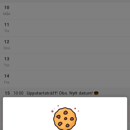
10
Mån
11
Tis
12
Ons
13
Tor
14
Fre
15
10:00
Uppstartsträff! Obs. Nytt datum!
16:00
Lör
Skärså
16
Sön
v.34