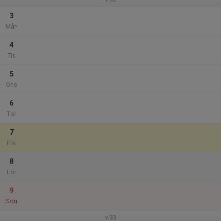
3
Mån
4
Tis
5
Ons
6
Tor
7
Fre
8
Lör
9
Sön
v.33