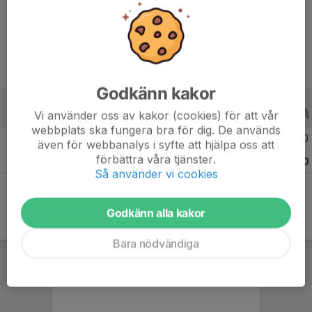
Ålder
15 år
Godkänn kakor
Vi använder oss av kakor (cookies) för att vår
ALLA SERIER
ALLA ÅR
webbplats ska fungera bra för dig. De används
Säsongen 25/26
13
0
0
även för webbanalys i syfte att hjälpa oss att
förbättra våra tjänster.
Totalt
13
0
0
Så använder vi cookies
Godkänn alla kakor
Bara nödvändiga