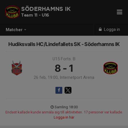
SÖDERHAMNS IK
Team 11 - U16
Logga in
Matcher
Hudiksvalls HC/Lindefallets SK - Söderhamns IK
U15 Forts. B
8 - 1
26 feb, 19:00, Internetport Arena
Samling 18:00
Endast kallade kunde anmäla sig till aktiviteten. 17 personer var kallade.
Logga in här