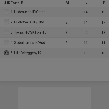
U15 Forts. B
M
+/-
P
1. Hedesunda IF/Östervåla IF
8
14
19
2. Hudiksvalls HC/Lindefallets SK
8
14
17
3. Tierps HK/SK Iron Hockey
8
-2
13
4. Söderhamns IK/Hudiksvalls HC/Järvsö IK
8
-11
11
5. Hille/Åbyggeby IK
8
-15
10