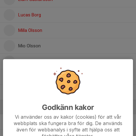
Lucas Borg
Milla Olsson
Mio Olsson
Olle Jervström
Simon Olsson Fockström
Wille Hedman
Godkänn kakor
Ledare
Vi använder oss av kakor (cookies) för att vår
Micke Skoglund
Tränare
webbplats ska fungera bra för dig. De används
även för webbanalys i syfte att hjälpa oss att
förbättra våra tjänster.