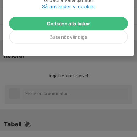
Robert Karlsson
Materialare
Så använder vi cookies
Victoria Karlsson
Lagledare
Godkänn alla kakor
Wilma Johansson
Tränare
Bara nödvändiga
Referat
Inget referat skrivet
Tabell