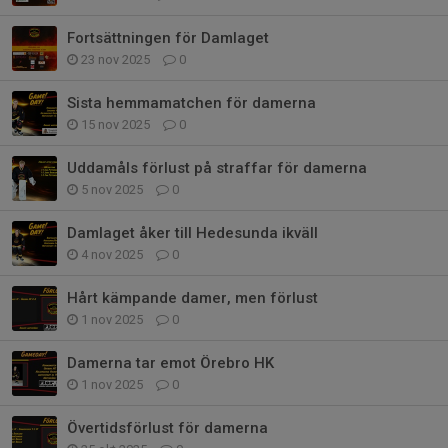
Fortsättningen för Damlaget
23 nov 2025
0
Sista hemmamatchen för damerna
15 nov 2025
0
Uddamåls förlust på straffar för damerna
5 nov 2025
0
Damlaget åker till Hedesunda ikväll
4 nov 2025
0
Hårt kämpande damer, men förlust
1 nov 2025
0
Damerna tar emot Örebro HK
1 nov 2025
0
Övertidsförlust för damerna