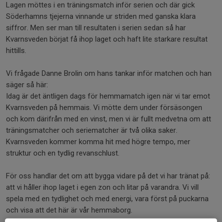
Lagen möttes i en träningsmatch inför serien och där gick
Söderhamns tjejerna vinnande ur striden med ganska klara
siffror. Men ser man till resultaten i serien sedan så har
Kvarnsveden börjat få ihop laget och haft lite starkare resultat
hittills.
Vi frågade Danne Brolin om hans tankar inför matchen och han
säger så här:
Idag är det äntligen dags för hemmamatch igen när vi tar emot
Kvarnsveden på hemmais. Vi mötte dem under försäsongen
och kom därifrån med en vinst, men vi är fullt medvetna om att
träningsmatcher och seriematcher är två olika saker.
Kvarnsveden kommer komma hit med högre tempo, mer
struktur och en tydlig revanschlust.
För oss handlar det om att bygga vidare på det vi har tränat på:
att vi håller ihop laget i egen zon och litar på varandra. Vi vill
spela med en tydlighet och med energi, vara först på puckarna
och visa att det här är vår hemmaborg.