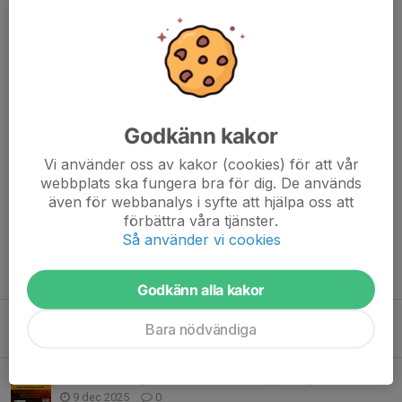
Träningsmatchen gav oss ett kvitto på att vi kan kontrollera
matchbilden när vi håller oss till vår spelplan. Det är det vi ska ta
med oss in i lördagens match – disciplin, arbetsinsats och
tålamod. Gör vi jobbet i varje byte kommer vi ge oss själva en
riktigt bra chans till tre poäng.
Vi ser fram emot att kliva ut inför hemmapubliken och känna
Godkänn kakor
stödet från läktaren. Nu kör vi!
Vi använder oss av kakor (cookies) för att vår
Dela nyhet
webbplats ska fungera bra för dig. De används
även för webbanalys i syfte att hjälpa oss att
förbättra våra tjänster.
Så använder vi cookies
Tidigare nyheter
Godkänn alla kakor
Fam Pettersen lämnar SIK
Bara nödvändiga
21 dec 2025
0
Nu är det dags för damerna att spela igen!
9 dec 2025
0