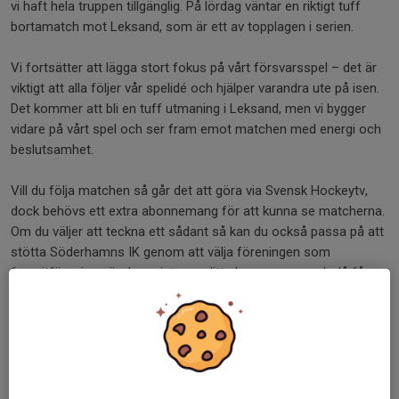
vi haft hela truppen tillgänglig. På lördag väntar en riktigt tuff
bortamatch mot Leksand, som är ett av topplagen i serien.
Vi fortsätter att lägga stort fokus på vårt försvarsspel – det är
viktigt att alla följer vår spelidé och hjälper varandra ute på isen.
Det kommer att bli en tuff utmaning i Leksand, men vi bygger
vidare på vårt spel och ser fram emot matchen med energi och
beslutsamhet.
Vill du följa matchen så går det att göra via Svensk Hockeytv,
dock behövs ett extra abonnemang för att kunna se matcherna.
Om du väljer att teckna ett sådant så kan du också passa på att
stötta Söderhamns IK genom att välja föreningen som
favoritförening när du registrerar ditt abonnemang och då får
föreningen en del av avgiften.
www.svenskhockey.tv
Dela nyhet