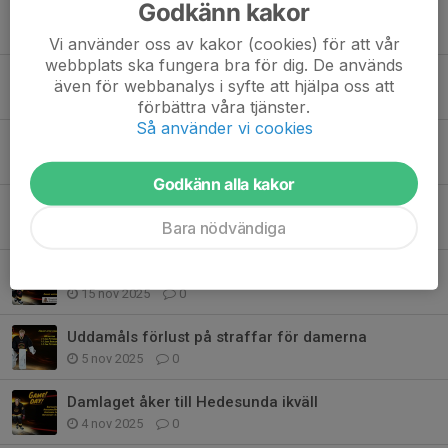
Godkänn kakor
Tidigare nyheter
Vi använder oss av kakor (cookies) för att vår
webbplats ska fungera bra för dig. De används
Fam Pettersen lämnar SIK
även för webbanalys i syfte att hjälpa oss att
21 dec 2025
0
förbättra våra tjänster.
Så använder vi cookies
Nu är det dags för damerna att spela igen!
9 dec 2025
0
Godkänn alla kakor
Fortsättningen för Damlaget
Bara nödvändiga
23 nov 2025
0
Sista hemmamatchen för damerna
15 nov 2025
0
Uddamåls förlust på straffar för damerna
5 nov 2025
0
Damlaget åker till Hedesunda ikväll
4 nov 2025
0