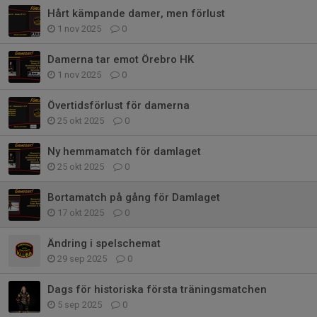
Hårt kämpande damer, men förlust
1 nov 2025
0
Damerna tar emot Örebro HK
1 nov 2025
0
Övertidsförlust för damerna
25 okt 2025
0
Ny hemmamatch för damlaget
25 okt 2025
0
Bortamatch på gång för Damlaget
17 okt 2025
0
Ändring i spelschemat
29 sep 2025
0
Dags för historiska första träningsmatchen
5 sep 2025
0