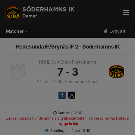
SÖDERHAMNS IK
Damer
Logga in
Matcher
Hedesunda IF/Brynäs IF 2 - Söderhamns IK
NDHL DamEttan Fortsättning
7 - 3
21 feb, 14:30, Hedesunda Ishall
Samling 12:30
Endast kallade kunde anmäla sig till aktiviteten. 19 personer var kallade.
Logga in här
Samling hällåsen 10.40