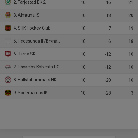
2. Färjestad BK 2
10
16
21
3. Almtuna IS
10
18
20
4. SHK Hockey Club
10
7
19
5. Hedesunda IF/Brynäs IF 2
10
6
18
6. Järna SK
10
-12
10
7. Hässelby Kälvesta HC
10
-12
10
8. Hallstahammars HK
10
-20
10
9. Söderhamns IK
10
-28
3