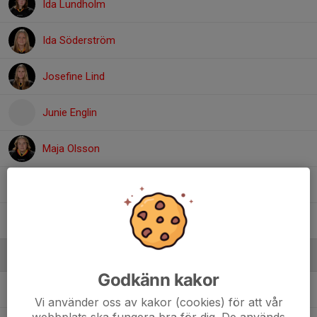
Ida Lundholm
Ida Söderström
Josefine Lind
Junie Englin
Maja Olsson
Milla Olsson
Ottilia Wigert
Ledare
Godkänn kakor
Fredrik Olsson
Materialare
Vi använder oss av kakor (cookies) för att vår
webbplats ska fungera bra för dig. De används