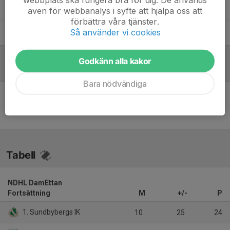
Ulrika Mattsson
Lagledare
även för webbanalys i syfte att hjälpa oss att
förbättra våra tjänster.
Så använder vi cookies
Wilma Johansson
Huvudränare
Godkänn alla kakor
Referat
Bara nödvändiga
Inget referat skrivet
Tabell
NDHL DamEttan
Fortsättning
M
+/-
P
1. Sundbybergs IK
10
25
24