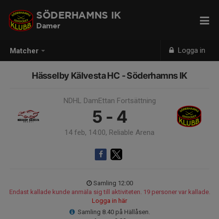
SÖDERHAMNS IK
Damer
Logga in
Matcher
Hässelby Kälvesta HC - Söderhamns IK
NDHL DamEttan Fortsättning
5 - 4
14 feb, 14:00, Reliable Arena
Samling 12:00
Endast kallade kunde anmäla sig till aktiviteten. 19 personer var kallade.
Logga in här
Samling 8.40 på Hällåsen.