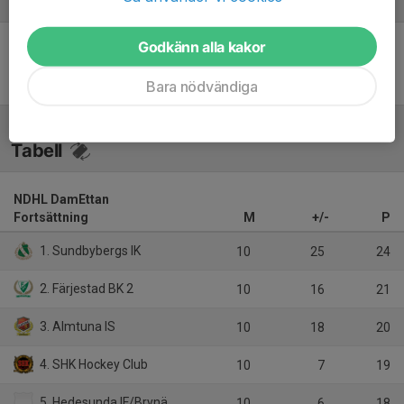
Referat
Godkänn alla kakor
Inget referat skrivet
Bara nödvändiga
Tabell
NDHL DamEttan
Fortsättning
M
+/-
P
1. Sundbybergs IK
10
25
24
2. Färjestad BK 2
10
16
21
3. Almtuna IS
10
18
20
4. SHK Hockey Club
10
7
19
5. Hedesunda IF/Brynäs IF 2
10
6
18