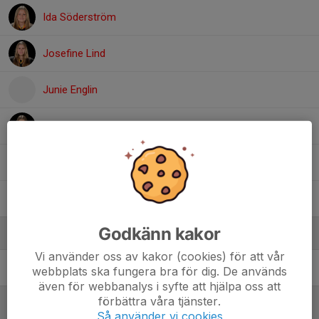
Ida Söderström
Josefine Lind
Junie Englin
Milla Olsson
Ottilia Wigert
Wilma Johansson
Godkänn kakor
Ledare
Vi använder oss av kakor (cookies) för att vår
Ulrika Mattsson
Lagledare
webbplats ska fungera bra för dig. De används
även för webbanalys i syfte att hjälpa oss att
förbättra våra tjänster.
Så använder vi cookies