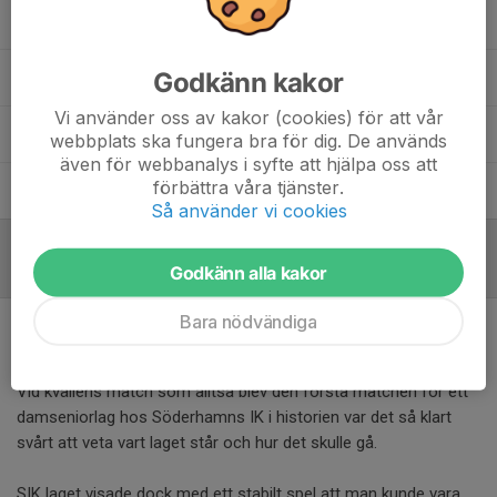
Fredrik Olsson
Materialare
Godkänn kakor
Sonny Svärd
Målvaktstränare
Vi använder oss av kakor (cookies) för att vår
Ulrika Mattsson
Lagledare
webbplats ska fungera bra för dig. De används
även för webbanalys i syfte att hjälpa oss att
förbättra våra tjänster.
Wilma Johansson
Huvudränare
Så använder vi cookies
Godkänn alla kakor
Referat
Bara nödvändiga
Historisk seger för Damlaget!
5 sep 2025
Vid kvällens match som alltså blev den första matchen för ett
damseniorlag hos Söderhamns IK i historien var det så klart
svårt att veta vart laget står och hur det skulle gå.
SIK laget visade dock med ett stabilt spel att man kunde vara