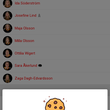
Ida Söderström
Josefine Lind
Maja Olsson
Milla Olsson
Ottilia Wigert
Sara Åkerlund
Zaga Dagh-Edvardsson
Ledare
Daniel Brolin
Huvudtränare