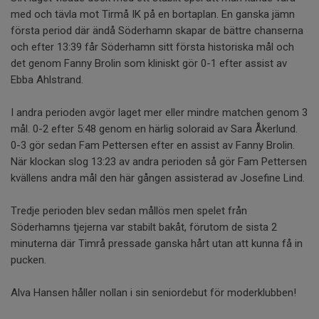
med och tävla mot Tirmå IK på en bortaplan. En ganska jämn
första period där ändå Söderhamn skapar de bättre chanserna
och efter 13:39 får Söderhamn sitt första historiska mål och
det genom Fanny Brolin som kliniskt gör 0-1 efter assist av
Ebba Ahlstrand.
I andra perioden avgör laget mer eller mindre matchen genom 3
mål. 0-2 efter 5:48 genom en härlig soloraid av Sara Åkerlund.
0-3 gör sedan Fam Pettersen efter en assist av Fanny Brolin.
När klockan slog 13:23 av andra perioden så gör Fam Pettersen
kvällens andra mål den här gången assisterad av Josefine Lind.
Tredje perioden blev sedan mållös men spelet från
Söderhamns tjejerna var stabilt bakåt, förutom de sista 2
minuterna där Timrå pressade ganska hårt utan att kunna få in
pucken.
Alva Hansen håller nollan i sin seniordebut för moderklubben!