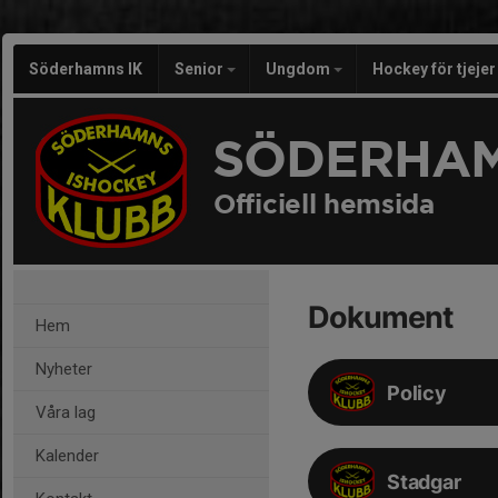
Söderhamns IK
Senior
Ungdom
Hockey för tjeje
SÖDERHAM
Officiell hemsida
Dokument
Hem
Nyheter
Policy
Våra lag
Kalender
Stadgar