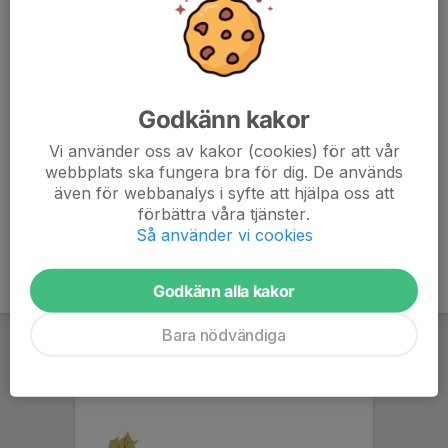
Ulrika Mattsson
Lasse Stenberg
0730939779
0703951247
ulrika@soderhamnsik.se
lasse.stenberg@outlook.
com
Godkänn kakor
Suppleant
Suppleant
Sara Åkerlund
Victoria Karlsson
Vi använder oss av kakor (cookies) för att vår
0761136999
0738281616
webbplats ska fungera bra för dig. De används
sara-akerlund@live.se
karlsson_viktoria@hotma
även för webbanalys i syfte att hjälpa oss att
il.com
förbättra våra tjänster.
Så använder vi cookies
Godkänn alla kakor
Bara nödvändiga