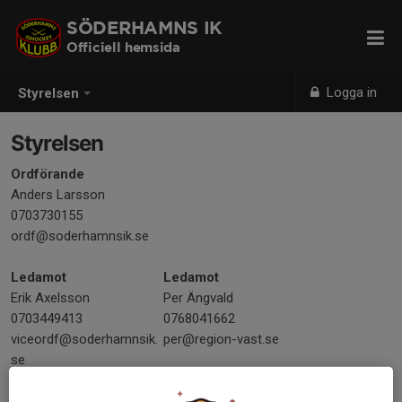
SÖDERHAMNS IK
Officiell hemsida
Logga in
Styrelsen
Styrelsen
Ordförande
Anders Larsson
0703730155
ordf@soderhamnsik.se
Ledamot
Ledamot
Erik Axelsson
Per Ängvald
0703449413
0768041662
viceordf@soderhamnsik.
per@region-vast.se
se
Ledamot
Ledamot