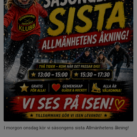
I morgon onsdag kör vi säsongens sista Allmänhetens åkning!