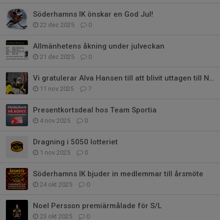
Söderhamns IK önskar en God Jul!
22 dec 2025
0
Allmänhetens åkning under julveckan
21 dec 2025
0
Vi gratulerar Alva Hansen till att blivit uttagen till Nationell camp
11 nov 2025
7
Presentkortsdeal hos Team Sportia
4 nov 2025
0
Dragning i 5050 lotteriet
1 nov 2025
0
Söderhamns IK bjuder in medlemmar till årsmöte
24 okt 2025
0
Noel Persson premiärmålade för S/L
23 okt 2025
0