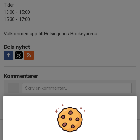
Tider
13:00 - 15:00
15:30 - 17:00
Välkommen upp till Helsingehus Hockeyarena
Dela nyhet
Kommentarer
Tidigare nyheter
Allmänhetens åkning denna vecka.
3 aug, 09:08
0