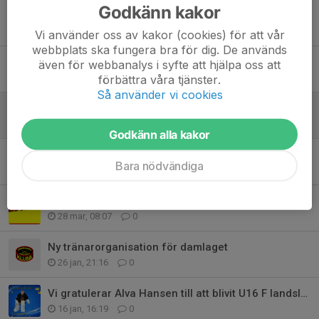
Godkänn kakor
Allmänhetens åkning!
1 jun, 15:14
0
Vi använder oss av kakor (cookies) för att vår
webbplats ska fungera bra för dig. De används
Söderhamns IK och Hudiksvalls HC inleder samarbete på U16-nivå
även för webbanalys i syfte att hjälpa oss att
29 apr, 10:58
0
förbättra våra tjänster.
Så använder vi cookies
Säsongens sista Allmänhetens åkning
28 apr, 10:07
0
Godkänn alla kakor
Söderhamns IK bjuder på Allmänhetens åkning under april
Bara nödvändiga
15 apr, 10:53
0
Dags för Företagshockey
28 mar, 08:07
0
Ny tränarorganisation för damlaget
26 jan, 21:16
0
Vi gratulerar Alva Hansen till att blivit U16 F landslaget
16 jan, 16:19
0