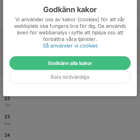
Tor
Godkänn kakor
18
Vi använder oss av kakor (cookies) för att vår
Fre
webbplats ska fungera bra för dig. De används
även för webbanalys i syfte att hjälpa oss att
19
förbättra våra tjänster.
Lör
Så använder vi cookies
20
Sön
Godkänn alla kakor
v.30
Bara nödvändiga
21
Mån
22
Tis
23
Ons
24