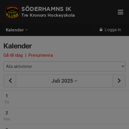
SÖDERHAMNS IK
Tre Kronors Hockeyskola
Logga in
Kalender
Kalender
Gå till idag
|
Prenumerera
Juli 2025
1
Tis
2
Ons