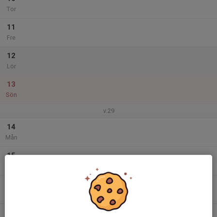
Tor
11
Fre
12
Lör
13
Sön
v.29
14
Mån
15
Tis
16
Ons
17