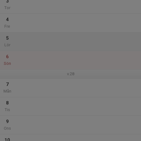
3
Tor
4
Fre
5
Lör
6
Sön
v.28
7
Mån
8
Tis
9
Ons
10