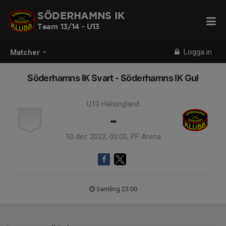
SÖDERHAMNS IK
Team 13/14 - U13
Logga in
Matcher
Söderhamns IK Svart - Söderhamns IK Gul
U10 Hälsingland
-
10 dec 2022, 00:00, PF Arena
Samling 23:00