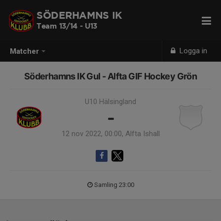
SÖDERHAMNS IK
Team 13/14 - U13
Logga in
Matcher
Söderhamns IK Gul - Alfta GIF Hockey Grön
U10 Hälsingland
-
12 nov 2022, 00:00, Alfta Ishall
Samling 23:00