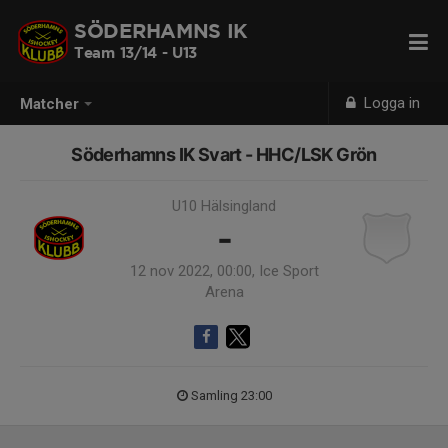
SÖDERHAMNS IK
Team 13/14 - U13
Logga in
Matcher
Söderhamns IK Svart - HHC/LSK Grön
U10 Hälsingland
-
12 nov 2022, 00:00, Ice Sport
Arena
Samling 23:00