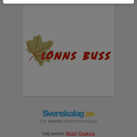
För
smarta
idrottsföreningar
Välj version:
Mobil
|
Desktop