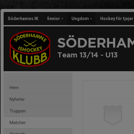
Söderhamns IK
Senior
Ungdom
Hockey för tjeje
SÖDERHAM
Team 13/14 - U13
Hem
Nyheter
Truppen
Matcher