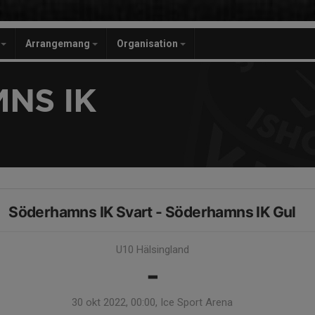
r
Arrangemang
Organisation
NS IK
Söderhamns IK Svart - Söderhamns IK Gul
U10 Hälsingland
-
30 okt 2022, 00:00, Ice Sport Arena