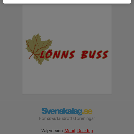
För
smarta
idrottsföreningar
Välj version:
Mobil
|
Desktop