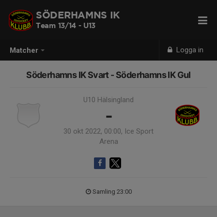
SÖDERHAMNS IK
Team 13/14 - U13
Logga in
Matcher
Söderhamns IK Svart - Söderhamns IK Gul
U10 Hälsingland
-
30 okt 2022, 00:00, Ice Sport
Arena
Samling 23:00