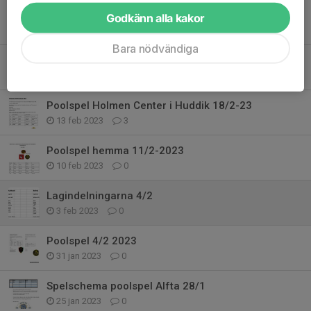
Poolspel i Järvsö på lördag!
Godkänn alla kakor
28 feb 2023
0
Bara nödvändiga
Hockeydag 25/2-2023
22 feb 2023
4
Poolspel Holmen Center i Huddik 18/2-23
13 feb 2023
3
Poolspel hemma 11/2-2023
10 feb 2023
0
Lagindelningarna 4/2
3 feb 2023
0
Poolspel 4/2 2023
31 jan 2023
0
Spelschema poolspel Alfta 28/1
25 jan 2023
0