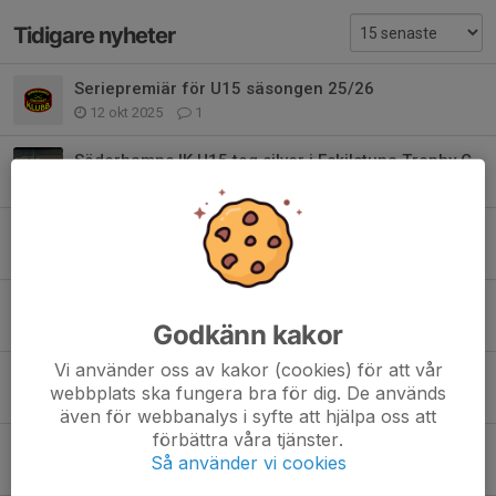
Tidigare nyheter
Seriepremiär för U15 säsongen 25/26
12 okt 2025
1
Söderhamns IK U15 tog silver i Eskilstuna Trophy Cup U15
8 sep 2025
0
Försäljning av strumpor från Bambusa
27 sep 2024
0
Sopkärlshantering för U13
Godkänn kakor
7 okt 2023
0
Vi använder oss av kakor (cookies) för att vår
Säsongsstart 23/24
webbplats ska fungera bra för dig. De används
24 aug 2023
0
även för webbanalys i syfte att hjälpa oss att
förbättra våra tjänster.
Fontana CUP
Så använder vi cookies
12 mar 2023
0